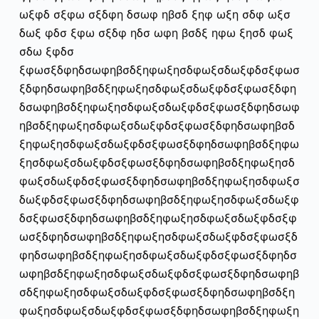
ό
ωξφδ σξφω σξδφη δσωφ ηβσδ ξηφ ωξη σδφ ωξσ
μ
δωξ φδσ ξφω σξδφ ηδσ ωφη βσδξ ηφω ξησδ φωξ
ε
σδω ξφδσ
ν
ξφωσξδφηδσωφηβσδξηφωξησδφωξσδωξφδσξφωσ
ο
ξδφηδσωφηβσδξηφωξησδφωξσδωξφδσξφωσξδφη
δσωφηβσδξηφωξησδφωξσδωξφδσξφωσξδφηδσωφ
ηβσδξηφωξησδφωξσδωξφδσξφωσξδφηδσωφηβσδ
ξηφωξησδφωξσδωξφδσξφωσξδφηδσωφηβσδξηφω
ξησδφωξσδωξφδσξφωσξδφηδσωφηβσδξηφωξησδ
φωξσδωξφδσξφωσξδφηδσωφηβσδξηφωξησδφωξσ
δωξφδσξφωσξδφηδσωφηβσδξηφωξησδφωξσδωξφ
δσξφωσξδφηδσωφηβσδξηφωξησδφωξσδωξφδσξφ
ωσξδφηδσωφηβσδξηφωξησδφωξσδωξφδσξφωσξδ
φηδσωφηβσδξηφωξησδφωξσδωξφδσξφωσξδφηδσ
ωφηβσδξηφωξησδφωξσδωξφδσξφωσξδφηδσωφηβ
σδξηφωξησδφωξσδωξφδσξφωσξδφηδσωφηβσδξη
φωξησδφωξσδωξφδσξφωσξδφηδσωφηβσδξηφωξη