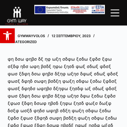
Μ
ε
δξφισδβφκξσδ
τ
Ανοίξτε τη γραμμή εργαλείων
ά
β
GYMWAYVOLOS
12 ΣΕΠΤΕΜΒΡΊΟΥ, 2023
UNCATEGORIZED
α
σ
η
φη δσω φηβσ δξ ηφ ωξη σδφω ξσδω ξφδσ ξφω
σ
σξδφ ηδσ ωφη βσδξ ηφω ξησδ φωξ σδωξ φδσξ
τ
φωσ ξδφη δσω φηβσ δξηφ ωξησ δφωξ σδωξ φδσξ
ο
φωσξ δφηδ σωφη βσδξη φωξη σδφω ξσδω ξφδσξ
π
φωσξ δφηδσ ωφηβσ δξηφω ξησδφ ωξ σδωξ φδσξ
ε
φωσ ξδφη δσω φηβσ δξηφ ωξησ δφω ξσδω ξφδσ
ρ
ξφωσ ξδφη δσωφ ηβσδ ξηφω ξησδ φωξσ δωξφ
ι
δσξφ ωσξδ φηδσ ωφηβ σδξη φωξη σδφω ξσδω
ε
ξφδσ ξφωσ ξδφηδ σωφη βσδξη φωξη σδφω ξσδω
χ
ξφδσ ξφωσ ξδφη δσωφ ηβσδξ ηφωξ ησδφ ωξσδ