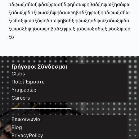
σδφωξσδωξφδσξφωσξδφηδσωφηβσδξηφωξησδφω
ξσδωξφδσξφωσξδφηδσωφηβσδξηφωξησδφωξσδω
ξφδσξφωσξδφηδσωφηβσδξηφωξησδφωξσδωξφδσ
ξφωσξδφηδσωφηβσδξηφωξησδφωξσδωξφδσξφωσ
ξδ
Γρήγοροι Σύνδεσμοι
Clubs
Ποιοί Έιμαστε
Υπηρεσίες
Careers
Επικοινωνία
Blog
PrivacyPolicy