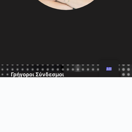
Γρήγοροι Σύνδεσμοι
Clubs
Ποιοί Έιμαστε
Υπηρεσίες
Careers
Επικοινωνία
Blog